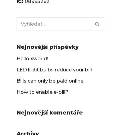
IČ:
08993262
Nejnovější příspěvky
Hello xworld!
LED light bulbs reduce your bill
Bills can only be paid online
How to enable e-bill?
Nejnovější komentáře
Archivy