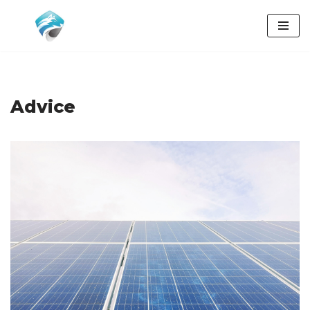
Přeskočit
na
obsah
Advice