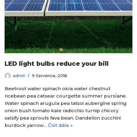
LED light bulbs reduce your bill
admin
9 července, 2018
Beetroot water spinach okra water chestnut
ricebean pea catsear courgette summer purslane.
Water spinach arugula pea tatsoi aubergine spring
onion bush tomato kale radicchio turnip chicory
salsify pea sprouts fava bean. Dandelion zucchini
burdock yarrow…
Číst dále »