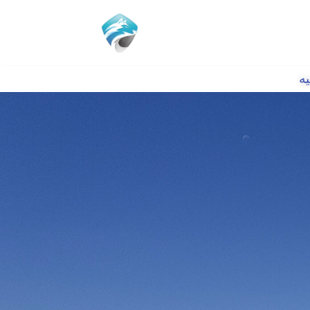
Přeskočit
na
obsah
یه