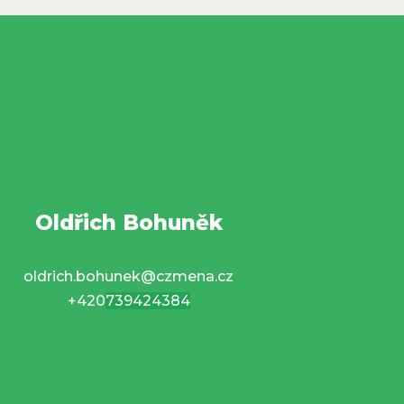
Oldřich Bohuněk
oldrich.bohunek@czmena.cz
+420
739424384