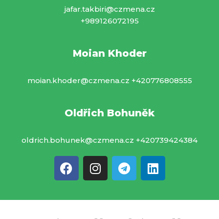
jafar.takbiri@czmena.cz
+989126072195
Moian Khoder
moian.khoder@czmena.cz +420776808555
Oldřich Bohuněk
oldrich.bohunek@czmena.cz +420739424384